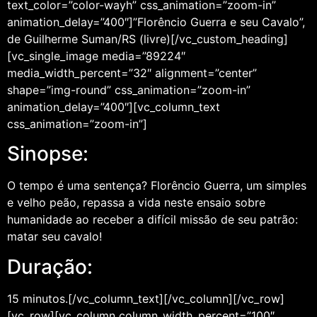
text_color=”color-wayh” css_animation=”zoom-in”
animation_delay=”400″]”Florêncio Guerra e seu Cavalo”,
de Guilherme Suman/RS (livre)[/vc_custom_heading]
[vc_single_image media=”89224″
media_width_percent=”32″ alignment=”center”
shape=”img-round” css_animation=”zoom-in”
animation_delay=”400″][vc_column_text
css_animation=”zoom-in”]
Sinopse:
O tempo é uma sentença? Florêncio Guerra, um simples
e velho peão, repassa a vida neste ensaio sobre
humanidade ao receber a difícil missão de seu patrão:
matar seu cavalo!
Duração:
15 minutos.[/vc_column_text][/vc_column][/vc_row]
[vc_row][vc_column column_width_percent=”100″