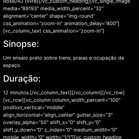
Rossi/RJ (livre)[/vc_custom_heading][vc_single_image
media=”89193″ media_width_percent=”32″
alignment=”center” shape=”img-round”
css_animation=”zoom-in” animation_delay=”400″]
[vc_column_text css_animation=”zoom-in”]
Sinopse:
Um ensaio preto sobre trens, praias e ocupação de
espaço.
Duração:
12 minutos.[/vc_column_text][/vc_column][/vc_row]
[vc_row][vc_column column_width_percent=”100″
position_vertical=”middle”
align_horizontal=”align_center” gutter_size=”3″
overlay_alpha=”50″ shift_x=”0″ shift_y=”0″
shift_y_down=”0″ z_index=”0″ medium_width=”0″
mobile_width=”0″ width=”1/1″][vc_custom_heading