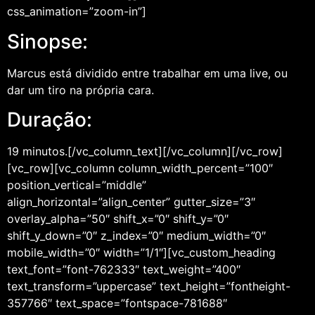
css_animation=”zoom-in”]
Sinopse:
Marcus está dividido entre trabalhar em uma live, ou
dar um tiro na própria cara.
Duração:
19 minutos.[/vc_column_text][/vc_column][/vc_row]
[vc_row][vc_column column_width_percent=”100″
position_vertical=”middle”
align_horizontal=”align_center” gutter_size=”3″
overlay_alpha=”50″ shift_x=”0″ shift_y=”0″
shift_y_down=”0″ z_index=”0″ medium_width=”0″
mobile_width=”0″ width=”1/1″][vc_custom_heading
text_font=”font-762333″ text_weight=”400″
text_transform=”uppercase” text_height=”fontheight-
357766″ text_space=”fontspace-781688″