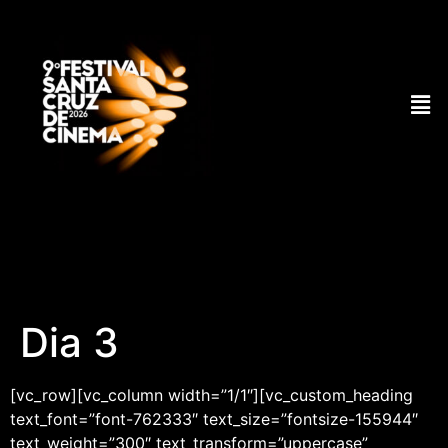
Dia 3
[vc_row][vc_column width=”1/1″][vc_custom_heading
text_font=”font-762333″ text_size=”fontsize-155944″
text_weight=”300″ text_transform=”uppercase”