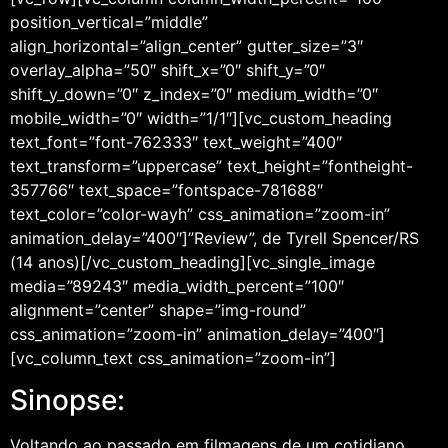
position_vertical=”middle”
align_horizontal=”align_center” gutter_size=”3″
overlay_alpha=”50″ shift_x=”0″ shift_y=”0″
shift_y_down=”0″ z_index=”0″ medium_width=”0″
mobile_width=”0″ width=”1/1″][vc_custom_heading
text_font=”font-762333″ text_weight=”400″
text_transform=”uppercase” text_height=”fontheight-
357766″ text_space=”fontspace-781688″
text_color=”color-wayh” css_animation=”zoom-in”
animation_delay=”400″]”Review”, de Tyrell Spencer/RS
(14 anos)[/vc_custom_heading][vc_single_image
media=”89243″ media_width_percent=”100″
alignment=”center” shape=”img-round”
css_animation=”zoom-in” animation_delay=”400″]
[vc_column_text css_animation=”zoom-in”]
Sinopse:
Voltando ao passado em filmagens de um cotidiano