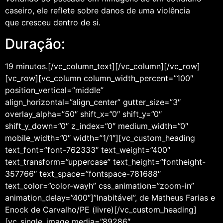
caseiro, ele reflete sobre danos de uma violência
que cresceu dentro de si.
Duração:
19 minutos.[/vc_column_text][/vc_column][/vc_row]
[vc_row][vc_column column_width_percent=”100″
position_vertical=”middle”
align_horizontal=”align_center” gutter_size=”3″
overlay_alpha=”50″ shift_x=”0″ shift_y=”0″
shift_y_down=”0″ z_index=”0″ medium_width=”0″
mobile_width=”0″ width=”1/1″][vc_custom_heading
text_font=”font-762333″ text_weight=”400″
text_transform=”uppercase” text_height=”fontheight-
357766″ text_space=”fontspace-781688″
text_color=”color-wayh” css_animation=”zoom-in”
animation_delay=”400″]”Inabitável”, de Matheus Farias e
Enock de Carvalho/PE (livre)[/vc_custom_heading]
[vc_single_image media=”89286″