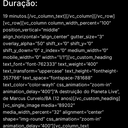
Duração:
19 minutos.[/vc_column_text][/vc_column][/vc_row]
[vc_row][vc_column column_width_percent=”100″
position_vertical=”middle”
align_horizontal=”align_center” gutter_size=”3″
overlay_alpha=”50″ shift_x=”0″ shift_y=”0″
shift_y_down=”0″ z_index=”0″ medium_width=”0″
mobile_width=”0″ width=”1/1″][vc_custom_heading
text_font=”font-762333″ text_weight=”400″
text_transform=”uppercase” text_height=”fontheight-
357766″ text_space=”fontspace-781688″
text_color=”color-wayh” css_animation=”zoom-in”
animation_delay=”400″]”A destruição do Planeta Live”,
de Marcus Curvelo/BA (12 anos)[/vc_custom_heading]
[vc_single_image media=”89202″
media_width_percent=”32″ alignment=”center”
shape=”img-round” css_animation=”zoom-in”
animation_delay=”400″][vc_column_text