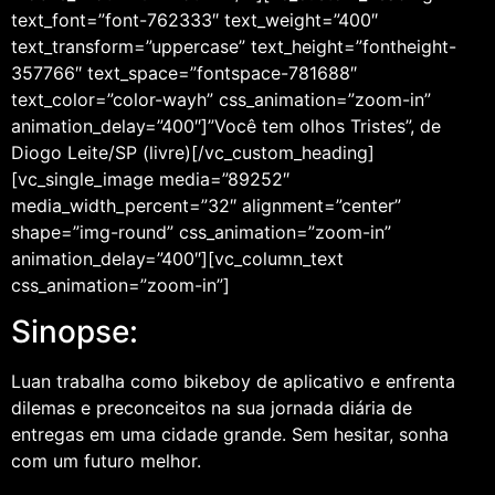
text_font=”font-762333″ text_weight=”400″
text_transform=”uppercase” text_height=”fontheight-
357766″ text_space=”fontspace-781688″
text_color=”color-wayh” css_animation=”zoom-in”
animation_delay=”400″]”Você tem olhos Tristes”, de
Diogo Leite/SP (livre)[/vc_custom_heading]
[vc_single_image media=”89252″
media_width_percent=”32″ alignment=”center”
shape=”img-round” css_animation=”zoom-in”
animation_delay=”400″][vc_column_text
css_animation=”zoom-in”]
Sinopse:
Luan trabalha como bikeboy de aplicativo e enfrenta
dilemas e preconceitos na sua jornada diária de
entregas em uma cidade grande. Sem hesitar, sonha
com um futuro melhor.