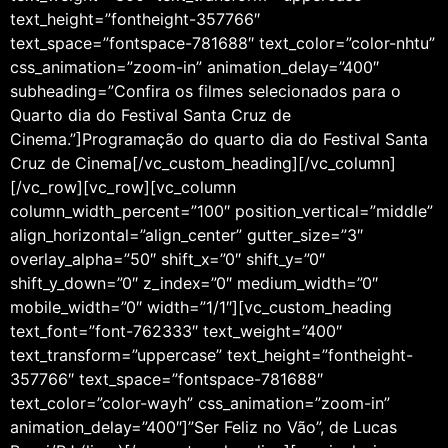
text_height=”fontheight-357766″
text_space=”fontspace-781688″ text_color=”color-nhtu”
css_animation=”zoom-in” animation_delay=”400″
subheading=”Confira os filmes selecionados para o
Quarto dia do Festival Santa Cruz de
Cinema.”]Programação do quarto dia do Festival Santa
Cruz de Cinema[/vc_custom_heading][/vc_column]
[/vc_row][vc_row][vc_column
column_width_percent=”100″ position_vertical=”middle”
align_horizontal=”align_center” gutter_size=”3″
overlay_alpha=”50″ shift_x=”0″ shift_y=”0″
shift_y_down=”0″ z_index=”0″ medium_width=”0″
mobile_width=”0″ width=”1/1″][vc_custom_heading
text_font=”font-762333″ text_weight=”400″
text_transform=”uppercase” text_height=”fontheight-
357766″ text_space=”fontspace-781688″
text_color=”color-wayh” css_animation=”zoom-in”
animation_delay=”400″]”Ser Feliz no Vão”, de Lucas