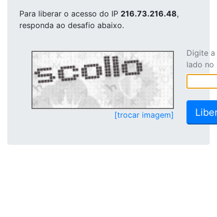
Para liberar o acesso
do IP
216.73.216.48
,
responda ao desafio abaixo.
Digite 
lado no
[trocar imagem]