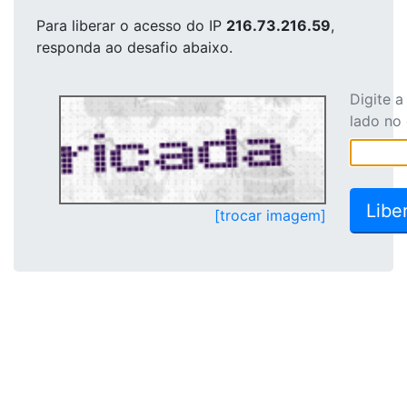
Para liberar o acesso
do IP
216.73.216.59
,
responda ao desafio abaixo.
Digite 
lado no
[trocar imagem]