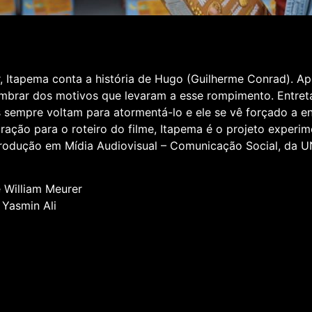
er, Itapema conta a história de Hugo (Guilherme Conrad). A
lembrar dos motivos que levaram a esse rompimento. Entr
as sempre voltam para atormentá-lo e ele se vê forçado a en
ração para o roteiro do filme, Itapema é o projeto experi
rodução em Mídia Audiovisual – Comunicação Social, da U
 William Meurer
 Yasmin Ali